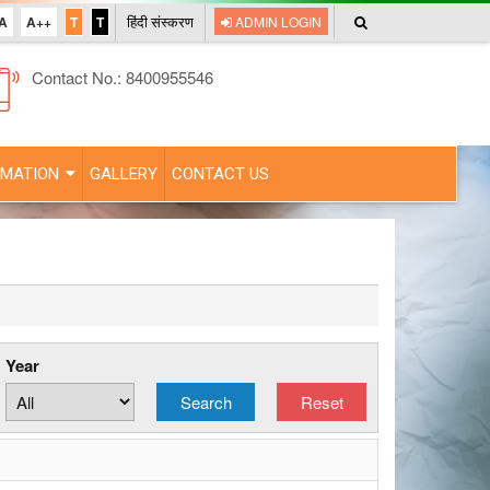
A
A++
T
T
ADMIN LOGIN
हिंदी संस्करण
Contact No.: 8400955546
RMATION
GALLERY
CONTACT US
Year