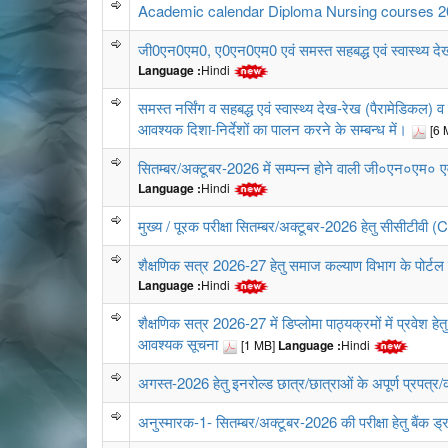
Academic calendar Diploma Nursing courses 2
जी0एन0एम0, ए0एन0एम0 एवं समस्त सहबद्ध एवं स्वास्थ्य देख-रेख
Language :
Hindi
समस्त नर्सिंग व सहबद्ध एवं स्वास्थ्य देख-रेख (पैरामेडिकल
आवश्यक दिशा-निर्देशों का पालन करने के सम्बन्ध में।
[6 
सितम्बर/अक्टूबर-2026 में सम्पन्न होने वाली जी०एन०एम० एवं
Language :
Hindi
मुख्य / पूरक परीक्षा सितम्बर/अक्टूबर-2026 हेतु सीसीटीवी (
शैक्षणिक सत्र 2026-27 हेतु समाज कल्याण विभाग के पोर्टल
Language :
Hindi
शैक्षणिक सत्र 2026-27 में डिप्लोमा पाठ्यक्रमों में प्रवेश 
आवश्यक सूचना
[1 MB]
Language :
Hindi
अगस्त-2026 हेतु इनरोल्ड छात्र/छात्राओं के अपूर्ण प्रपत्र/
अनुस्मारक-1- सितम्बर/अक्टूबर-2026 की परीक्षा हेतु बैंक ड्