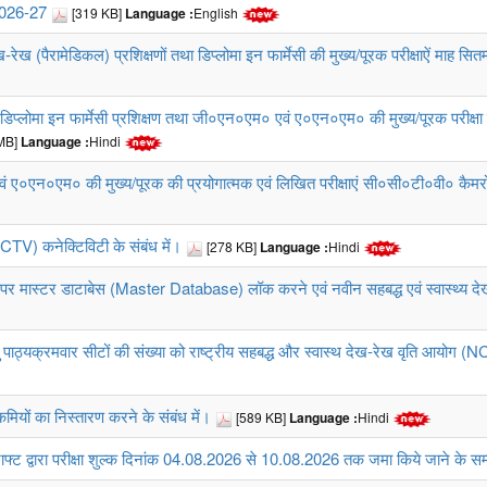
026-27
[319 KB]
Language :
English
 (पैरामेडिकल) प्रशिक्षणों तथा डिप्लोमा इन फार्मेसी की मुख्य/पूरक परीक्षाऐं माह सितम्ब
) व डिप्लोमा इन फार्मेसी प्रशिक्षण तथा जी०एन०एम० एवं ए०एन०एम० की मुख्य/पूरक परीक्ष
MB]
Language :
Hindi
 ए०एन०एम० की मुख्य/पूरक की प्रयोगात्मक एवं लिखित परीक्षाएं सी०सी०टी०वी० कैमरों की
CCTV) कनेक्टिविटी के संबंध में।
[278 KB]
Language :
Hindi
 पर मास्टर डाटाबेस (Master Database) लॉक करने एवं नवीन सहबद्ध एवं स्वास्थ्य देख-
हेतु पाठ्यक्रमवार सीटों की संख्या को राष्ट्रीय सहबद्ध और स्वास्थ देख-रेख वृति आयोग (NC
कमियों का निस्तारण करने के संबंध में।
[589 KB]
Language :
Hindi
राफ्ट द्वारा परीक्षा शुल्क दिनांक 04.08.2026 से 10.08.2026 तक जमा किये जाने के सम्ब